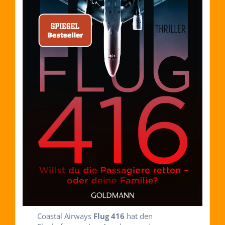
Coastal Airways
Flug 416
hat den