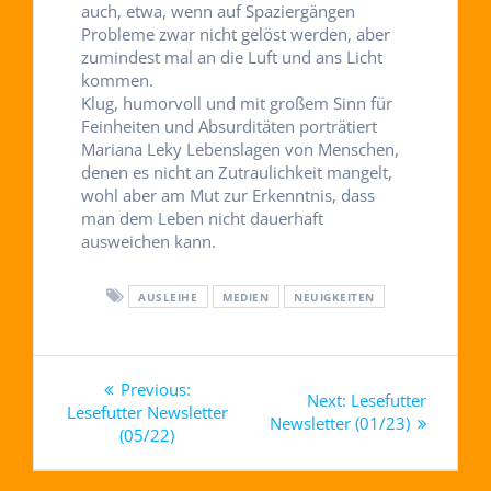
auch, etwa, wenn auf Spaziergängen
Probleme zwar nicht gelöst werden, aber
zumindest mal an die Luft und ans Licht
kommen.
Klug, humorvoll und mit großem Sinn für
Feinheiten und Absurditäten porträtiert
Mariana Leky Lebenslagen von Menschen,
denen es nicht an Zutraulichkeit mangelt,
wohl aber am Mut zur Erkenntnis, dass
man dem Leben nicht dauerhaft
ausweichen kann.
AUSLEIHE
MEDIEN
NEUIGKEITEN
Beitragsnavigation
Previous
Previous:
Next
Next:
Lesefutter
post:
Lesefutter Newsletter
post:
Newsletter (01/23)
(05/22)