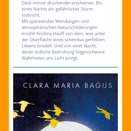
Deck immer drückender erscheinen. Bis
eines Nachts ein gefährlicher Sturm
losbricht.
Mit spannenden Wendungen und
atmosphärischen Naturschilderungen
erzählt Kristina Hauff von dem, was unter
der Oberfläche eines scheinbar perfekten
Lebens brodelt. Und von einer Nacht,
deren tödliche Bedrohung folgenschwere
Wahrheiten ans Licht bringt.